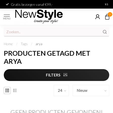
Gratis bezorgen vanaf €99,-
Achter
9.5
0
MENU
Home
/
Tags
/
arya
PRODUCTEN GETAGD MET
ARYA
FILTERS
GEEN PRODUCTEN GEVONDEN!