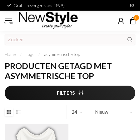
Gratis bezorgen vanaf €99,-
Achter
9.5
0
MENU
Home
/
Tags
/
asymmetrische top
PRODUCTEN GETAGD MET
ASYMMETRISCHE TOP
FILTERS