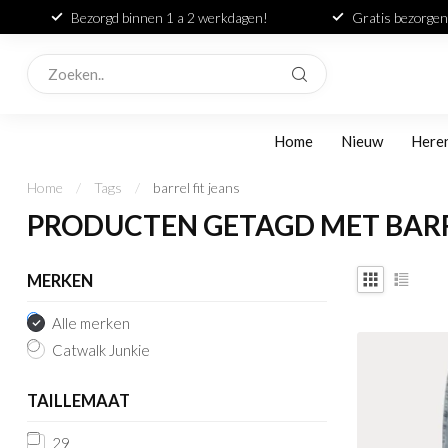
Bezorgd binnen 1 a 2 werkdagen!
Gratis bezorgen
Home
Nieuw
Here
Home
/
Tags
/
barrel fit jeans
PRODUCTEN GETAGD MET BARRE
MERKEN
Alle merken
Catwalk Junkie
TAILLEMAAT
29