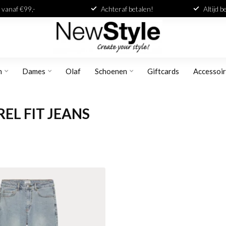
 vanaf €99,-
Achteraf betalen!
Altijd 
n
Dames
Olaf
Schoenen
Giftcards
Accessoi
L FIT JEANS