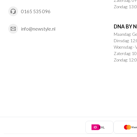
Zaterdag: 09
Zondag: 13:0
0165 535 096
DNA BY 
info@newstyle.nl
Maandag: Ge
Dinsdag: 12:
Woensdag - V
Zaterdag: 10
Zondag: 12:0
iD
EAL
Mast