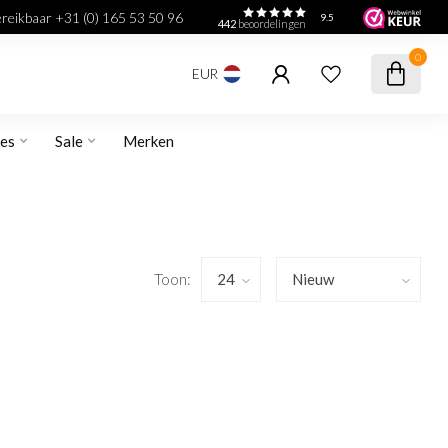
bereikbaar +31 (0) 165 53 50 96
9.5
442
beoordelingen
0
EUR
res
Sale
Merken
Toon: