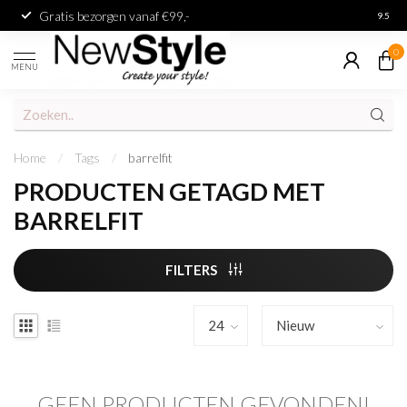
Gratis bezorgen vanaf €99,-
Achter
9.5
0
MENU
Home
/
Tags
/
barrelfit
PRODUCTEN GETAGD MET
BARRELFIT
FILTERS
GEEN PRODUCTEN GEVONDEN!