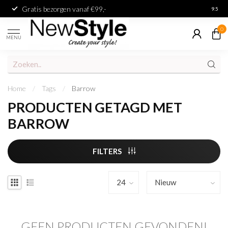
Gratis bezorgen vanaf €99,-
Achter
9.5
0
MENU
Home
/
Tags
/
Barrow
PRODUCTEN GETAGD MET
BARROW
FILTERS
GEEN PRODUCTEN GEVONDEN!