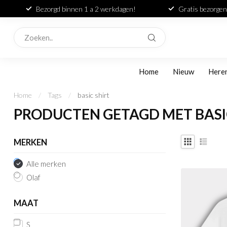
Bezorgd binnen 1 a 2 werkdagen!
Gratis bezorgen
Home
Nieuw
Here
Home
/
Tags
/
basic shirt
PRODUCTEN GETAGD MET BASI
MERKEN
Alle merken
Olaf
MAAT
S