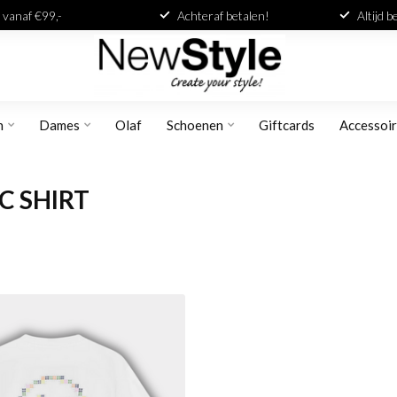
 vanaf €99,-
Achteraf betalen!
Altijd 
n
Dames
Olaf
Schoenen
Giftcards
Accessoi
C SHIRT