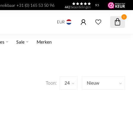
bereikbaar +31 (0) 165 53 50 96
9.5
442
beoordelingen
0
EUR
res
Sale
Merken
Toon: