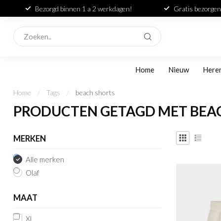
Bezorgd binnen 1 a 2 werkdagen!
Gratis bezorgen
Home
Nieuw
Here
Home
/
Tags
/
beach shorts
PRODUCTEN GETAGD MET BEA
MERKEN
Alle merken
Olaf
MAAT
XL