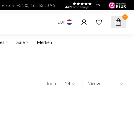
bereikbaar +31 (0) 165 53 50 96
9.5
442
beoordelingen
0
EUR
res
Sale
Merken
Toon: