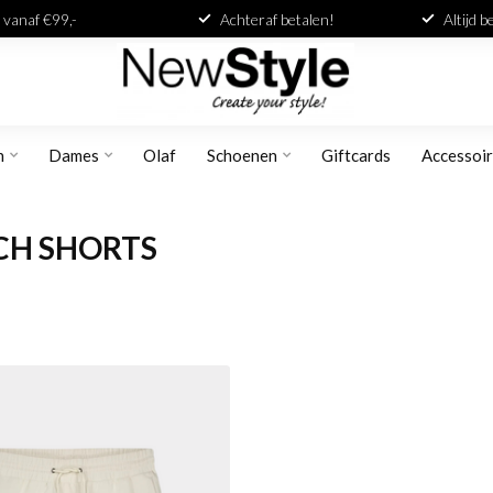
 vanaf €99,-
Achteraf betalen!
Altijd 
n
Dames
Olaf
Schoenen
Giftcards
Accessoi
CH SHORTS