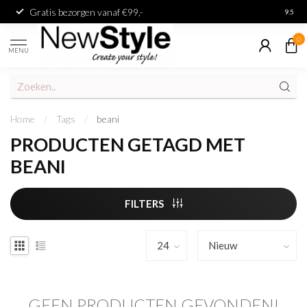
Gratis bezorgen vanaf €99,-
Achter
9.5
0
MENU
Home
/
Tags
/
beani
PRODUCTEN GETAGD MET
BEANI
FILTERS
GEEN PRODUCTEN GEVONDEN!