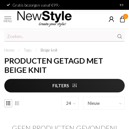
Gratis bezorgen vanaf €99,-
Achter
9.5
0
MENU
Home
/
Tags
/
Beige knit
PRODUCTEN GETAGD MET
BEIGE KNIT
FILTERS
GEEN PRODUCTEN GEVONDEN!