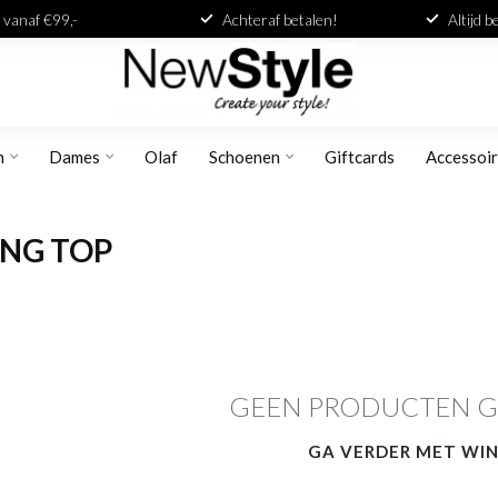
 vanaf €99,-
Achteraf betalen!
Altijd 
n
Dames
Olaf
Schoenen
Giftcards
Accessoi
ING TOP
GEEN PRODUCTEN 
GA VERDER MET WI