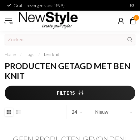
Gratis bezorgen vanaf €99,-
Achter
9.5
0
MENU
Home
/
Tags
/
ben knit
PRODUCTEN GETAGD MET BEN
KNIT
FILTERS
GEEN PRODUCTEN GEVONDEN!