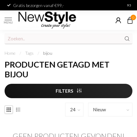
Gratis bezorgen vanaf €99,-
Achter
9.5
0
MENU
Home
/
Tags
/
bijou
PRODUCTEN GETAGD MET
BIJOU
FILTERS
GEEN PRODUCTEN GEVONDEN!