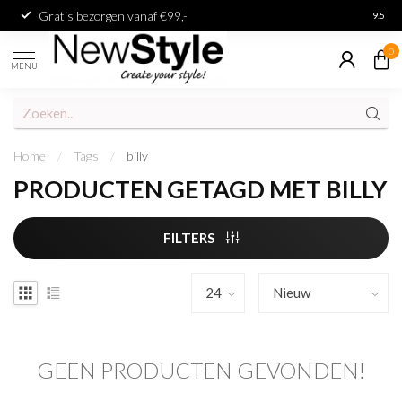
Gratis bezorgen vanaf €99,-
Achter
9.5
0
MENU
Home
/
Tags
/
billy
PRODUCTEN GETAGD MET BILLY
FILTERS
GEEN PRODUCTEN GEVONDEN!