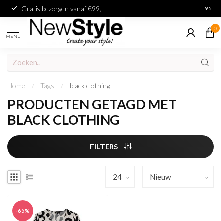
Gratis bezorgen vanaf €99,-
Achter
9.5
0
MENU
Home
/
Tags
/
black clothing
PRODUCTEN GETAGD MET
BLACK CLOTHING
FILTERS
-65%