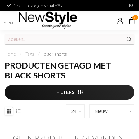
Gratis bezorgen vanaf €99,-
Achter
9.5
0
MENU
Home
/
Tags
/
black shorts
PRODUCTEN GETAGD MET
BLACK SHORTS
FILTERS
GEEN PRODUCTEN GEVONDEN!