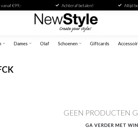
 vanaf €99,-
Achteraf betalen!
Altijd 
n
Dames
Olaf
Schoenen
Giftcards
Accessoi
FCK
GEEN PRODUCTEN 
GA VERDER MET WI