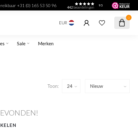
bereikbaar +31 (0) 165 53 50 96
9.5
442
beoordelingen
0
EUR
res
Sale
Merken
Toon:
GEVONDEN!
NKELEN