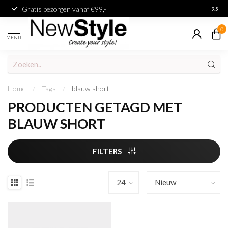
Gratis bezorgen vanaf €99,-
Achter
9.5
0
MENU
Home
/
Tags
/
blauw short
PRODUCTEN GETAGD MET
BLAUW SHORT
FILTERS