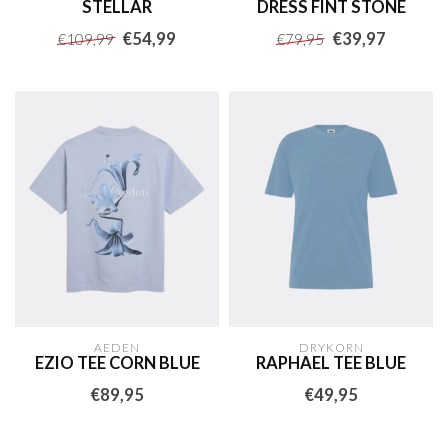
STELLAR
DRESS FINT STONE
€54,99
€39,97
€109,99
€79,95
AEDEN
DRYKORN
EZIO TEE CORN BLUE
RAPHAEL TEE BLUE
€89,95
€49,95