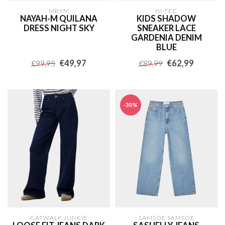
MBYM
HI-TEC
NAYAH-M QUILANA
KIDS SHADOW
DRESS NIGHT SKY
SNEAKER LACE
GARDENIA DENIM
BLUE
€49,97
€62,99
€99,95
€89,99
-30%
CATWALK JUNKIE
SAMSOE SAMSOE