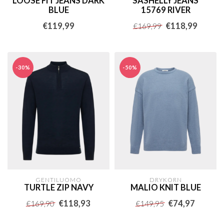
LOOSE FIT JEANS DARK
SASHELLY JEANS
BLUE
15769 RIVER
€119,99
€118,99
€169,99
-30%
-50%
GENTILUOMO
DRYKORN
TURTLE ZIP NAVY
MALIO KNIT BLUE
€118,93
€74,97
€169,90
€149,95