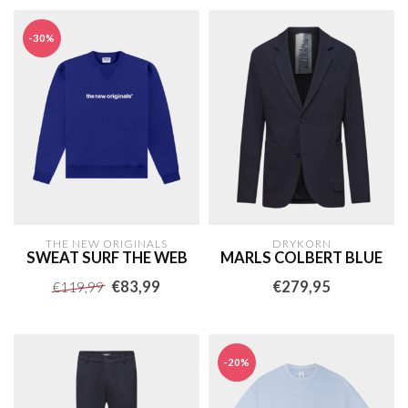
-30%
THE NEW ORIGINALS
DRYKORN
SWEAT SURF THE WEB
MARLS COLBERT BLUE
€83,99
€279,95
€119,99
-20%