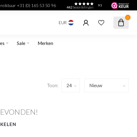
bereikbaar +31 (0) 165 53 50 96
9.5
442
beoordelingen
0
EUR
res
Sale
Merken
Toon:
GEVONDEN!
NKELEN