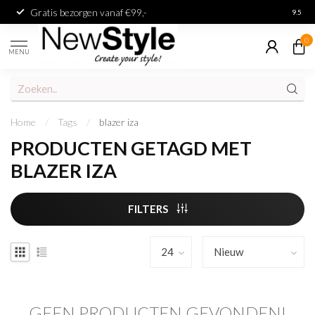
Gratis bezorgen vanaf €99,-
Achter
9.5
0
MENU
Home
/
Tags
/
blazer iza
PRODUCTEN GETAGD MET
BLAZER IZA
FILTERS
GEEN PRODUCTEN GEVONDEN!