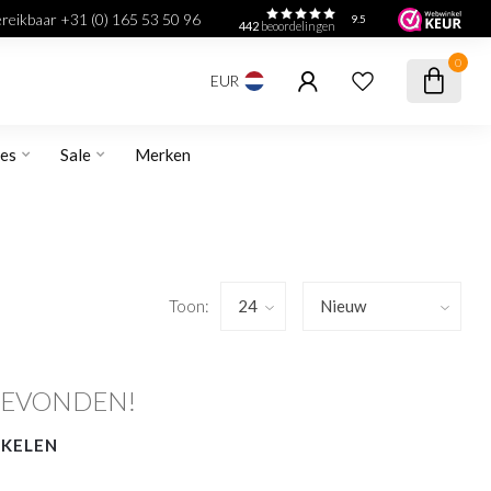
bereikbaar +31 (0) 165 53 50 96
9.5
442
beoordelingen
0
EUR
res
Sale
Merken
Toon:
GEVONDEN!
NKELEN