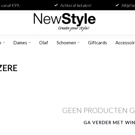
 vanaf €99,-
Achteraf betalen!
Altijd 
n
Dames
Olaf
Schoenen
Giftcards
Accessoi
ZERE
GEEN PRODUCTEN 
GA VERDER MET WI