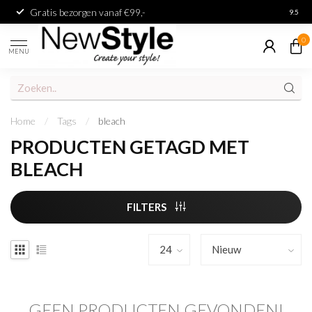
Gratis bezorgen vanaf €99,-
Achter
9.5
0
MENU
Home
/
Tags
/
bleach
PRODUCTEN GETAGD MET
BLEACH
FILTERS
GEEN PRODUCTEN GEVONDEN!