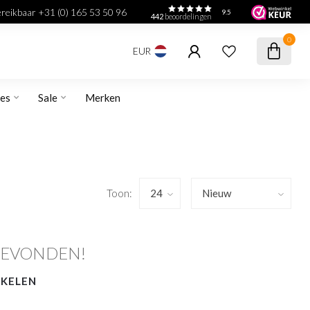
bereikbaar +31 (0) 165 53 50 96
9.5
442
beoordelingen
0
EUR
res
Sale
Merken
Toon:
GEVONDEN!
NKELEN