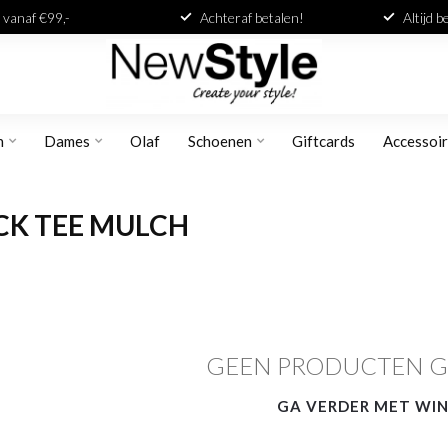
 vanaf €99,-
Achteraf betalen!
Altijd 
n
Dames
Olaf
Schoenen
Giftcards
Accessoi
CK TEE MULCH
GEEN PRODUCTEN 
GA VERDER MET WI