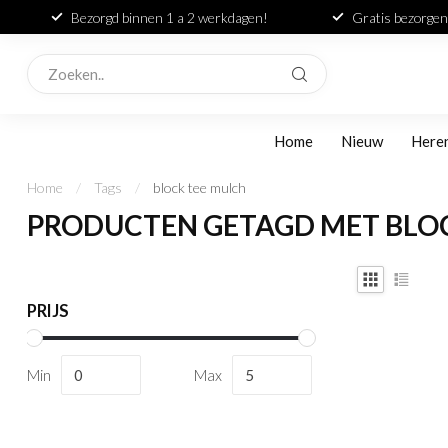
Bezorgd binnen 1 a 2 werkdagen!
Gratis bezorgen
Home
Nieuw
Here
Home
/
Tags
/
block tee mulch
PRODUCTEN GETAGD MET BLO
PRIJS
Min
Max