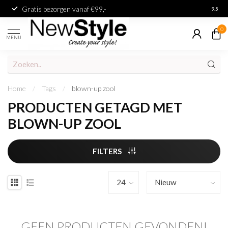
Gratis bezorgen vanaf €99,-
Achter
9.5
0
MENU
Home
/
Tags
/
blown-up zool
PRODUCTEN GETAGD MET
BLOWN-UP ZOOL
FILTERS
GEEN PRODUCTEN GEVONDEN!