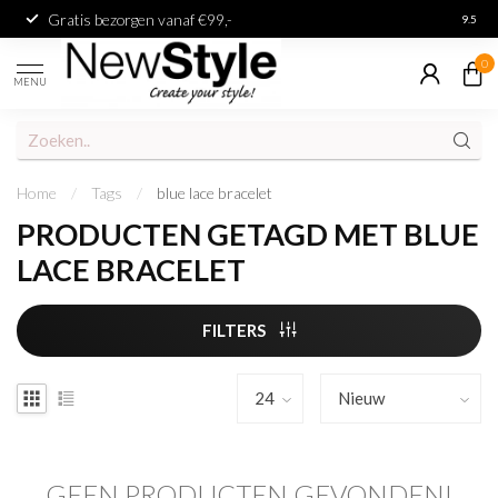
Gratis bezorgen vanaf €99,-
Achter
9.5
0
MENU
Home
/
Tags
/
blue lace bracelet
PRODUCTEN GETAGD MET BLUE
LACE BRACELET
FILTERS
GEEN PRODUCTEN GEVONDEN!