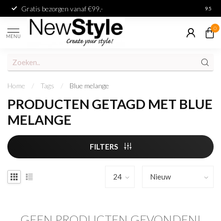
Gratis bezorgen vanaf €99,-
Achter
9.5
0
MENU
Home
/
Tags
/
Blue melange
PRODUCTEN GETAGD MET BLUE
MELANGE
FILTERS
GEEN PRODUCTEN GEVONDEN!