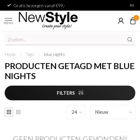
Gratis bezorgen vanaf €99,-
Achter
9.5
0
MENU
Home
/
Tags
/
blue nights
PRODUCTEN GETAGD MET BLUE
NIGHTS
FILTERS
GEEN PRODUCTEN GEVONDEN!