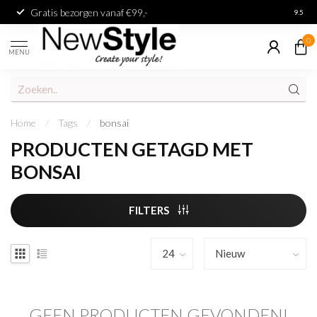
Gratis bezorgen vanaf €99,-
Achter
9.5
0
MENU
Home
/
Tags
/
bonsai
PRODUCTEN GETAGD MET
BONSAI
FILTERS
GEEN PRODUCTEN GEVONDEN!