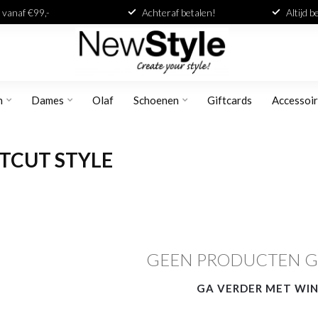
 vanaf €99,-
Achteraf betalen!
Altijd 
n
Dames
Olaf
Schoenen
Giftcards
Accessoi
TCUT STYLE
GEEN PRODUCTEN 
GA VERDER MET WI