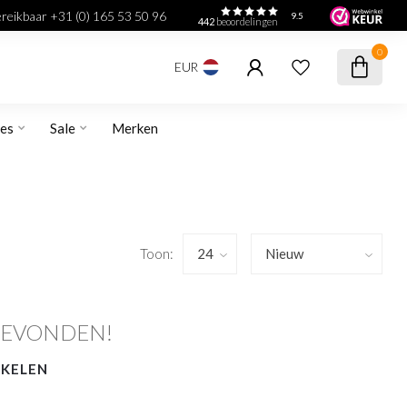
bereikbaar +31 (0) 165 53 50 96
9.5
442
beoordelingen
0
EUR
res
Sale
Merken
Toon:
GEVONDEN!
NKELEN