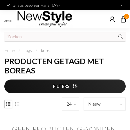
Gratis bezorgen vanaf €99,-
Achter
9.5
0
MENU
Home
/
Tags
/
boreas
PRODUCTEN GETAGD MET
BOREAS
FILTERS
GEEN PRODUCTEN GEVONDEN!