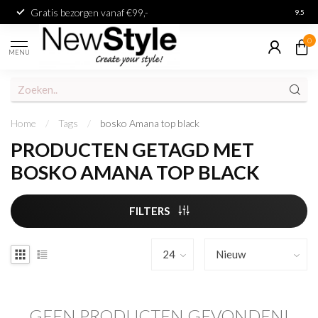
Gratis bezorgen vanaf €99,-
Achter
9.5
0
MENU
Home
/
Tags
/
bosko Amana top black
PRODUCTEN GETAGD MET
BOSKO AMANA TOP BLACK
FILTERS
GEEN PRODUCTEN GEVONDEN!