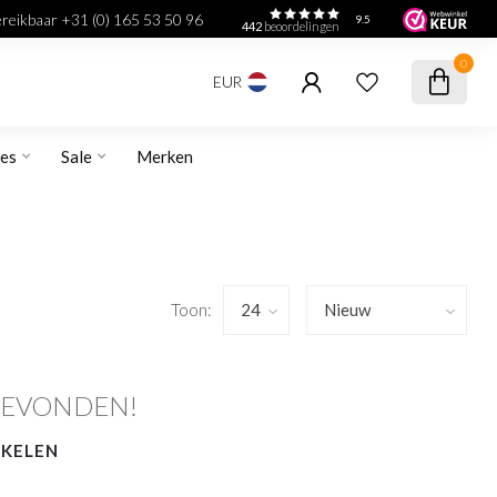
bereikbaar +31 (0) 165 53 50 96
9.5
442
beoordelingen
0
EUR
res
Sale
Merken
Toon:
GEVONDEN!
NKELEN