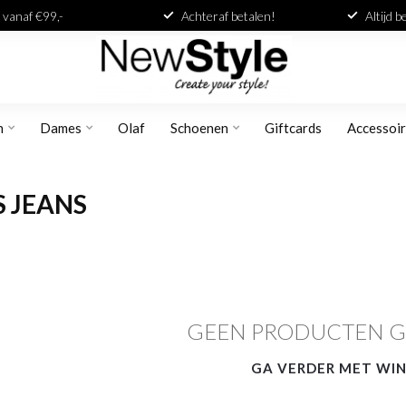
 vanaf €99,-
Achteraf betalen!
Altijd 
n
Dames
Olaf
Schoenen
Giftcards
Accessoi
 JEANS
GEEN PRODUCTEN 
GA VERDER MET WI