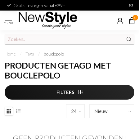
Gratis bezorgen vanaf €99,-
Achter
9.5
0
MENU
Home
/
Tags
/
bouclepolo
PRODUCTEN GETAGD MET
BOUCLEPOLO
FILTERS
GEEN PRODUCTEN GEVONDEN!