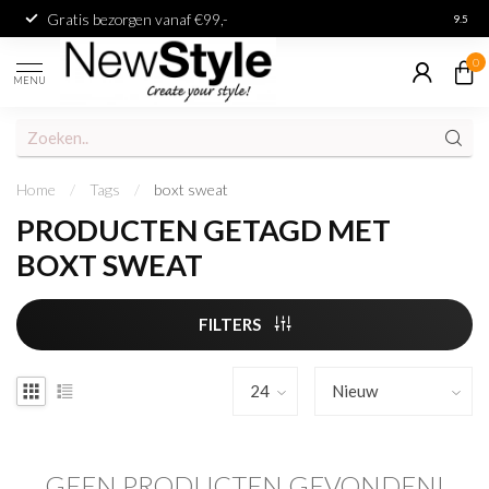
Gratis bezorgen vanaf €99,-
Achter
9.5
0
MENU
Home
/
Tags
/
boxt sweat
PRODUCTEN GETAGD MET
BOXT SWEAT
FILTERS
GEEN PRODUCTEN GEVONDEN!