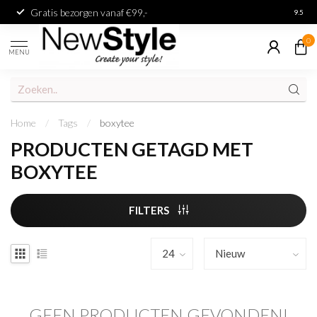
Gratis bezorgen vanaf €99,-
Achter
9.5
0
MENU
Home
/
Tags
/
boxytee
PRODUCTEN GETAGD MET
BOXYTEE
FILTERS
GEEN PRODUCTEN GEVONDEN!