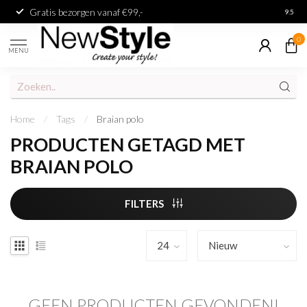
Gratis bezorgen vanaf €99,-
Achter
9.5
0
MENU
Home
/
Tags
/
Braian polo
PRODUCTEN GETAGD MET
BRAIAN POLO
FILTERS
GEEN PRODUCTEN GEVONDEN!