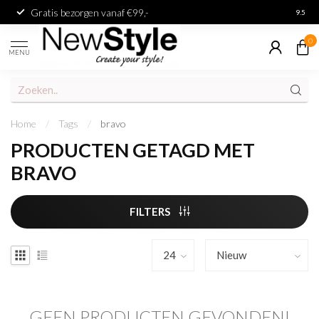
Gratis bezorgen vanaf €99,-
Achter
9.5
0
MENU
Home
/
Tags
/
bravo
PRODUCTEN GETAGD MET
BRAVO
FILTERS
GEEN PRODUCTEN GEVONDEN!