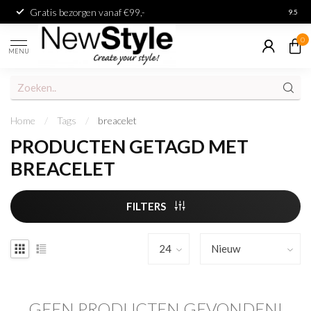
Gratis bezorgen vanaf €99,-
Achter
9.5
0
MENU
Home
/
Tags
/
breacelet
PRODUCTEN GETAGD MET
BREACELET
FILTERS
GEEN PRODUCTEN GEVONDEN!