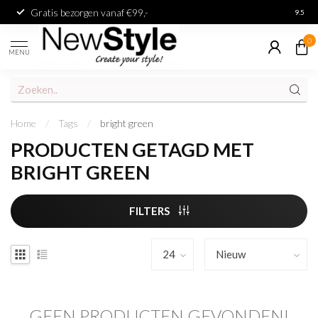
Gratis bezorgen vanaf €99,-
Achter
9.5
0
MENU
Home
/
Tags
/
bright green
PRODUCTEN GETAGD MET
BRIGHT GREEN
FILTERS
GEEN PRODUCTEN GEVONDEN!