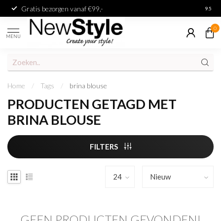
Gratis bezorgen vanaf €99,-
Achter
9.5
0
MENU
Home
/
Tags
/
brina blouse
PRODUCTEN GETAGD MET
BRINA BLOUSE
FILTERS
GEEN PRODUCTEN GEVONDEN!