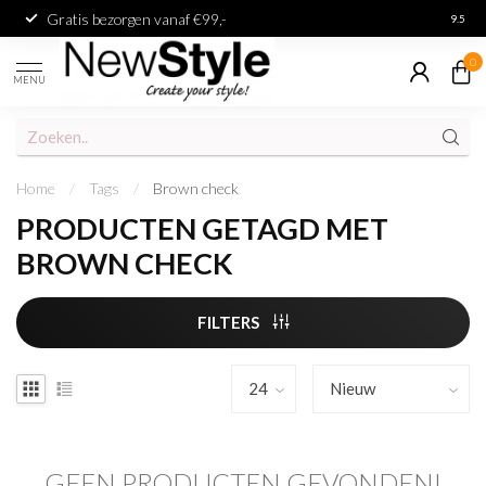
Gratis bezorgen vanaf €99,-
Achter
9.5
0
MENU
Home
/
Tags
/
Brown check
PRODUCTEN GETAGD MET
BROWN CHECK
FILTERS
GEEN PRODUCTEN GEVONDEN!