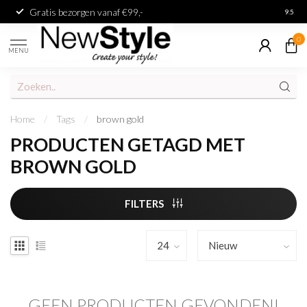
Gratis bezorgen vanaf €99,-
Achter
9.5
0
MENU
Home
/
Tags
/
brown gold
PRODUCTEN GETAGD MET
BROWN GOLD
FILTERS
GEEN PRODUCTEN GEVONDEN!