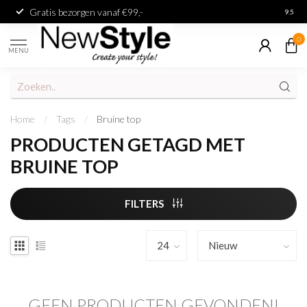
Gratis bezorgen vanaf €99,-
Achter
9.5
0
MENU
Home
/
Tags
/
Bruine top
PRODUCTEN GETAGD MET
BRUINE TOP
FILTERS
GEEN PRODUCTEN GEVONDEN!