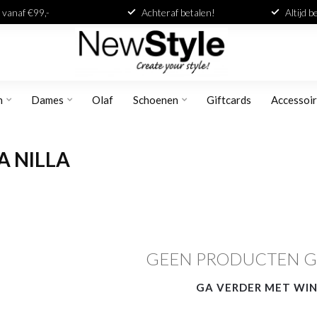
 vanaf €99,-
Achteraf betalen!
Altijd 
n
Dames
Olaf
Schoenen
Giftcards
Accessoi
 NILLA
GEEN PRODUCTEN 
GA VERDER MET WI