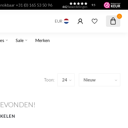
bereikbaar +31 (0) 165 53 50 96
9.5
442
beoordelingen
0
EUR
res
Sale
Merken
Toon:
GEVONDEN!
NKELEN