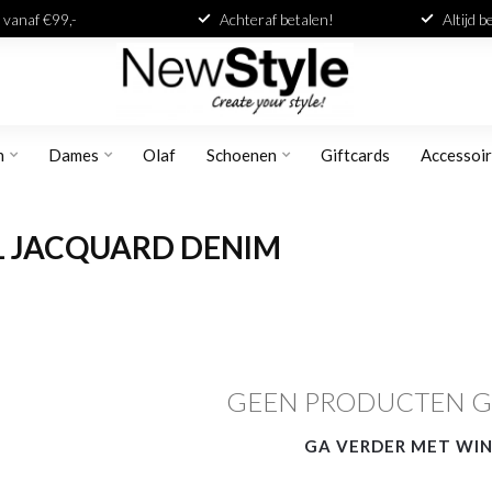
 vanaf €99,-
Achteraf betalen!
Altijd 
n
Dames
Olaf
Schoenen
Giftcards
Accessoi
L JACQUARD DENIM
GEEN PRODUCTEN 
GA VERDER MET WI