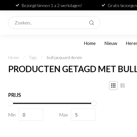
Bezorgd binnen 1 a 2 werkdagen!
Gratis bezorgen
Home
Nieuw
Here
Home
/
Tags
/
bull jacquard denim
PRODUCTEN GETAGD MET BUL
PRIJS
Min
Max