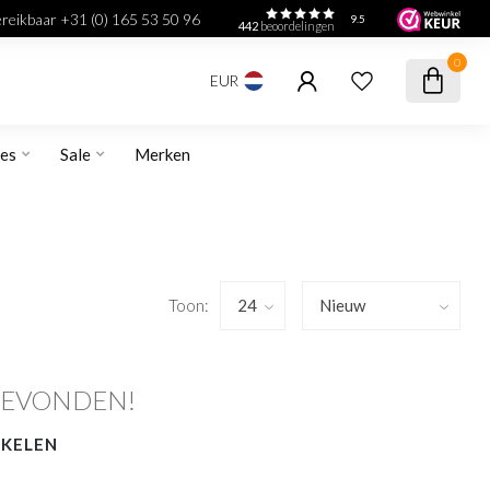
bereikbaar +31 (0) 165 53 50 96
9.5
442
beoordelingen
0
EUR
res
Sale
Merken
Toon:
GEVONDEN!
NKELEN