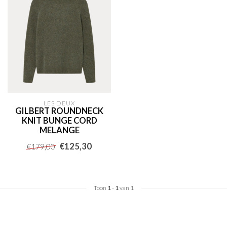
LES DEUX
GILBERT ROUNDNECK
KNIT BUNGE CORD
MELANGE
€125,30
€179,00
Toon
1
-
1
van 1