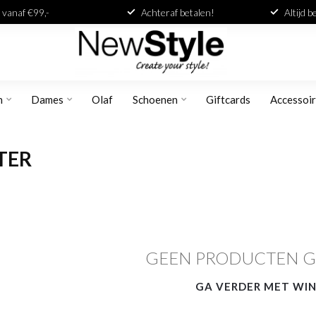
 vanaf €99,-
Achteraf betalen!
Altijd 
n
Dames
Olaf
Schoenen
Giftcards
Accessoi
TER
GEEN PRODUCTEN 
GA VERDER MET WI