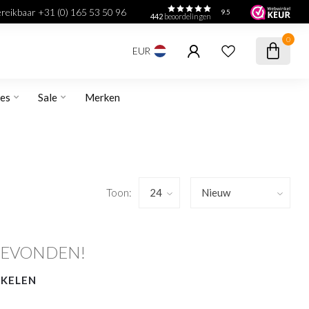
bereikbaar +31 (0) 165 53 50 96
9.5
442
beoordelingen
0
EUR
res
Sale
Merken
Toon:
GEVONDEN!
NKELEN