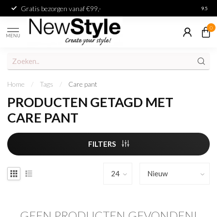
Gratis bezorgen vanaf €99,-
Achter
9.5
0
MENU
Home
/
Tags
/
Care pant
PRODUCTEN GETAGD MET
CARE PANT
FILTERS
GEEN PRODUCTEN GEVONDEN!