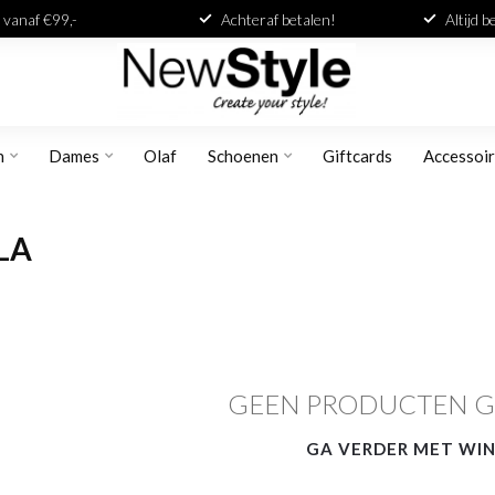
 vanaf €99,-
Achteraf betalen!
Altijd 
n
Dames
Olaf
Schoenen
Giftcards
Accessoi
LA
GEEN PRODUCTEN 
GA VERDER MET WI