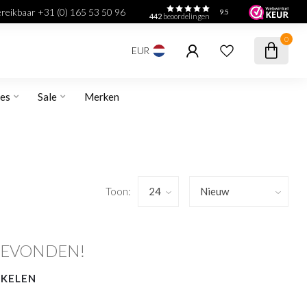
bereikbaar +31 (0) 165 53 50 96
9.5
442
beoordelingen
0
EUR
res
Sale
Merken
Toon:
GEVONDEN!
NKELEN