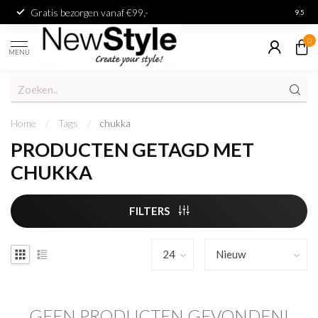
Gratis bezorgen vanaf €99,-
Achter
9.5
0
MENU
Home
/
Tags
/
chukka
PRODUCTEN GETAGD MET
CHUKKA
FILTERS
GEEN PRODUCTEN GEVONDEN!